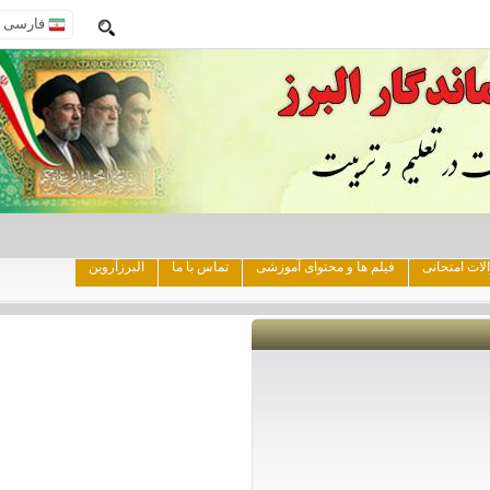
فارسی
امتحانی
فیلم ها و محتوای آموزشی
تماس با ما
البرزآروین