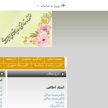
ورود به سامانه
صفحه اصلي
یادگیری معکوس
تاریخچه
ه
البرز در آینه ی رسانه ها
کلیپ های تصویری
و
درج مطلب
اس
استاد اخلاقی
با
اد
الکتریسیته ساکن
اد
الکتریسیته ساکن
رس
برق نما
پا
بار الکتریکی
قا