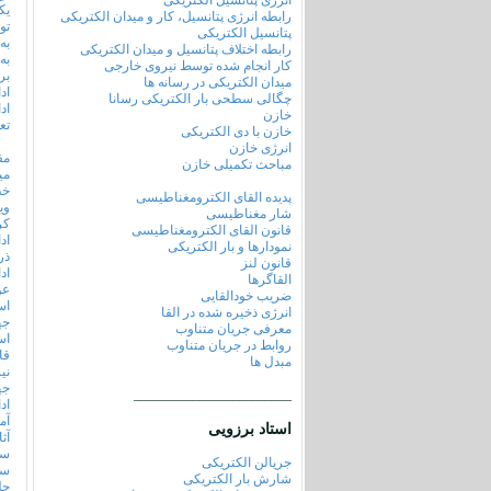
انرژی پتانسیل الکتریکی
یک
رابطه انرژی پتانسیل، کار و میدان الکتریکی
تو
پتانسیل الکتریکی
به
رابطه اختلاف پتانسیل و میدان الکتریکی
به
کار انجام شده توسط نیروی خارجی
بر
میدان الکتریکی در رسانه ها
اد
چگالی سطحی بار الکتریکی رسانا
اد
خازن
تع
خازن با دی الکتریکی
انرژی خازن
مق
مباحث تکمیلی خازن
می
خط
پدیده القای الکترومغناطیسی
وی
شار مغناطیسی
کر
قانون القای الکترومغناطیسی
اد
نمودارها و بار الکتریکی
ذر
قانون لنز
اد
القاگرها
عو
ضریب خودالقایی
اس
انرژی ذخیره شده در القا
جه
معرفی جریان متناوب
اس
روابط در جریان متناوب
قا
مبدل ها
نی
جه
________________________
اد
آم
استاد برزویی
آث
سی
جریالن الکتریکی
سی
شارش بار الکتریکی
حل