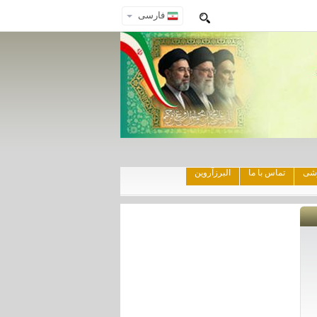
فارسی
زشی
تماس با ما
البرزآروین