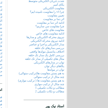
شدت جریان الکتریکی متوسط
اد
یکای آمپر
سی
مقاومت الکتریکی
اد
چرا v/t را مقاومت نامیده ایم؟
وی
تعیین مقاومت
اد
اثر دما بر مقاومت
ال
ادامه اثر دما بر مقاومت
عل
چرا مقاومت می سازیم؟
شا
مقاومت های خاص
مخ
ادامه مقاومت های خاص
اد
نیروی محرکه الکتریکی و مدارها
قا
ادامه نیروی محرکه الکتریکی
اد
مدار الکتریکی و اجزا و عناصر
قا
بررسی مدارهای تک حلقه
تم
اختلاف پتانسیل مولدها واقعی
اد
بررسی کامل یک مدار تک حلقه
اد
مثال های تکمیلی از مدار تک حلقه
اث
توان در مدارهای الکتریکی
ضر
یکاهای دیگر توان
ان
توان در مولدها
جر
به هم بستن مقاومت ها(ترکیب متوالی)
مب
چند مثال از ترکیب متوالی
به هم بستن مقاومت ها ( ترکیب موازی)
__
چند مثال از ترکیب موازی
مطالب و نکات تکمیلی 1
اس
مطالب و نکات تکمیلی 2
فص
____________________________
فص
فص
استاد نیک پور