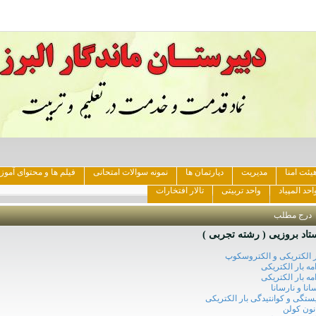
یئت امنا
مدیریت
دپارتمان ها
نمونه سوالات امتحانی
فیلم ها و محتوای آمو
احد المپیاد
واحد تربیتی
تالار افتخارات
درج مطلب
تاد بروزیی ( رشته تجربی )
ر الکتریکی و الکتروسکوپ
امه بار الکتریکی
امه بار الکتریکی
انا و نارسانا
یستگی و کوانتیدگی بار الکتریکی
نون کولن