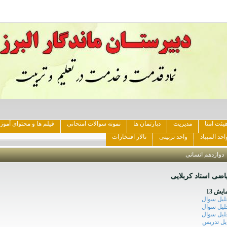
یئت امنا
مدیریت
دپارتمان ها
نمونه سوالات امتحانی
فیلم ها و محتوای آمو
احد المپیاد
واحد تربیتی
تالار افتخارات
دوازدهم انسانی
اضی استاد کربلایی
ایش 13
لیل سوال
لیل سوال
لیل سوال
یل تدریس