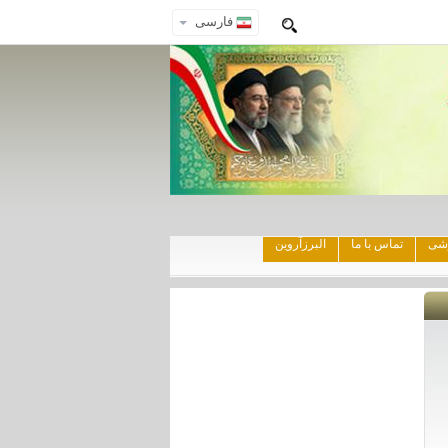
فارسی
زشی
تماس با ما
البرزآروین