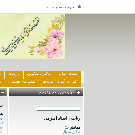
ورود به سامانه
صفحه اصلي
یادگیری معکوس
تاریخچه
ه
البرز در آینه ی رسانه ها
کلیپ های تصویری
و
دوازدهم ریاضی و تجربی
ری
________________________
هم
ریاضی استاد اشرفی
تح
تح
همایش 13
تح
تحلیل سوال
فا