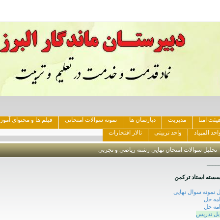
یئت امنا
مدیریت
دپارتمان ها
نمونه سوالات امتحانی
فیلم ها و محتوای آمو
احد المپیاد
واحد تربیتی
تالار افتخارات
تحلیل سوالات امتحان نهایی رشته ریاضی و تجربی
____
سته استاد ترکمن
 نمونه سوال نهایی
امه حل
امه حل
یل تدریس