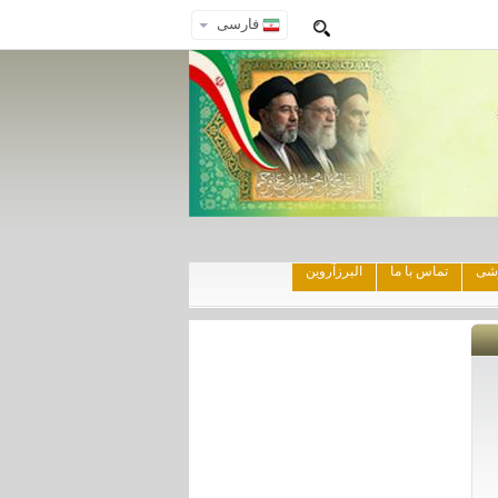
فارسی
زشی
تماس با ما
البرزآروین