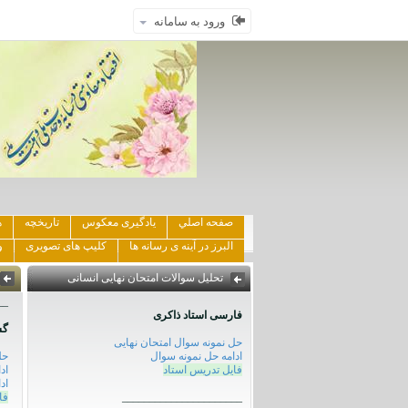
ورود به سامانه
صفحه اصلي
یادگیری معکوس
تاریخچه
ه
البرز در آینه ی رسانه ها
کلیپ های تصویری
و
تحلیل سوالات امتحان نهایی انسانی
__
فارسی استاد ذاکری
گس
حل نمونه سوال امتحان نهایی
ادامه حل نمونه سوال
حل
فایل تدریس استاد
اد
اد
______________________
فا