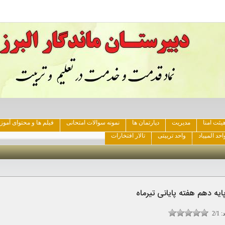
یئت امنا
مدیریت
دپارتمان ها
نمونه سوالات امتحانی
فیلم ها و محتوای آمو
احد المپیاد
واحد تربیتی
تالار افتخارات
:
2/1