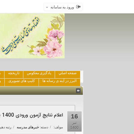
ورود به سامانه
صفحه اصلي
یادگیری معکوس
تاریخچه
ه
البرز در آینه ی رسانه ها
کلیپ های تصویری
و
اعلام نتایج آزمون ورودی 1400 پایه دهم هفته پایانی تیرماه
16
تیر
مولف:
/ دسته:
خبرهای مدرسه
/ رتبه دهید
1400