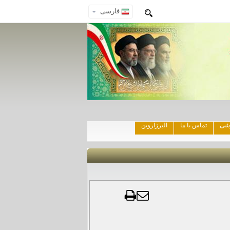
فارسی
زشی
تماس با ما
البرزآروین